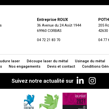
Entreprise ROUX
POTHI
s
36 Avenue du 24 Août 1944
205 Ro
69960 CORBAS
42630
04 72 21 83 70
04 77 
udure laser
Découpe laser du métal
Usinage du métal
s
Nos engagements
Devis et contact
Conditions Gén
Suivez notre actualité sur