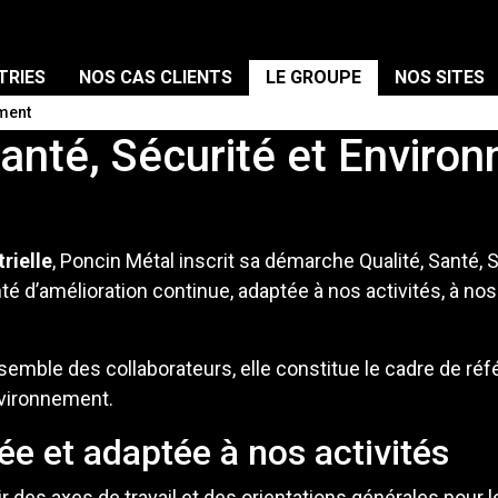
TRIES
NOS CAS CLIENTS
LE GROUPE
NOS SITES
ement
 Santé, Sécurité et Enviro
rielle
, Poncin Métal inscrit sa démarche Qualité, Santé
onté d’amélioration continue, adaptée à nos activités, à n
ensemble des collaborateurs, elle constitue le cadre de 
nvironnement.
e et adaptée à nos activités
ir des axes de travail et des orientations générales pour