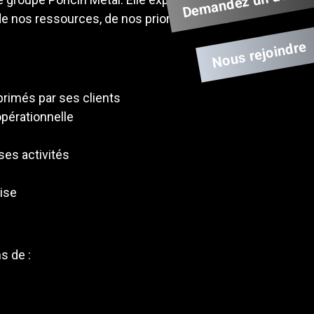
Demandez un devis
de nos ressources, de nos priorités et des
Nous rejoindre
xprimés par ses clients
 opérationnelle
 ses activités
rise
s de :