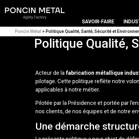
SAVOIR-FAIRE
INDUS
Poncin Métal
>
Politique Qualité, Santé, Sécurité et Environn
Politique Qualité,
Acteur de la
fabrication métallique indust
pilotage. Cette politique reflète notre vol
applicables à notre métier.
Pilotée par la Présidence et portée par l’
nos clients, de nos équipes et de notre e
Une démarche structuré
La présente politique a pour objet de défin