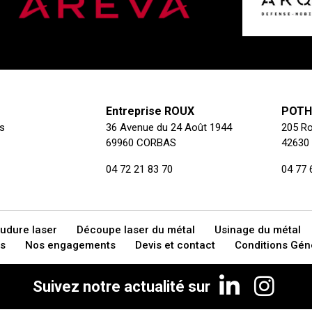
Entreprise ROUX
POTHI
s
36 Avenue du 24 Août 1944
205 Ro
69960 CORBAS
42630
04 72 21 83 70
04 77 
udure laser
Découpe laser du métal
Usinage du métal
s
Nos engagements
Devis et contact
Conditions Gén
Suivez notre actualité sur