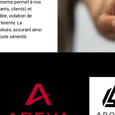
écanisme permet à nos
nts, clients) et
le, violation de
tinente. La
solues, assurant ainsi
oute sérénité.