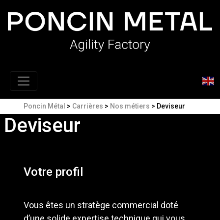
Poncin Métal
>
Carrières
>
Nos métiers
>
Deviseur
Deviseur
Votre profil
Vous êtes un stratège commercial doté
d’une solide expertise technique qui vous